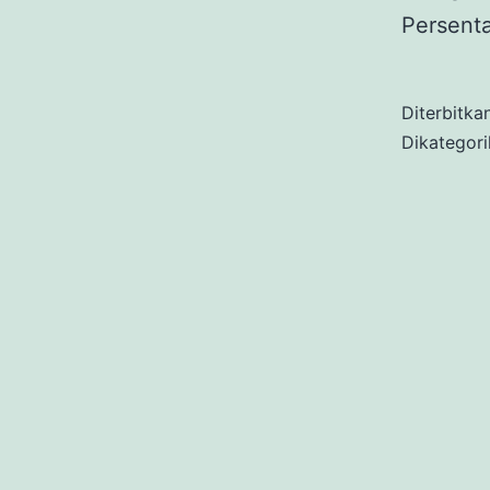
Persen
Diterbitka
Dikategor