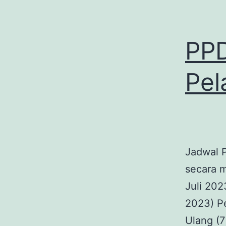
PPD
Pel
Jadwal 
secara m
Juli 202
2023) P
Ulang (7