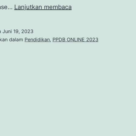
PPDB
tase…
Lanjutkan membaca
Online
Tahun
n
Juni 19, 2023
Pelajaran
ikan dalam
Pendidikan
,
PPDB ONLINE 2023
2023/2024