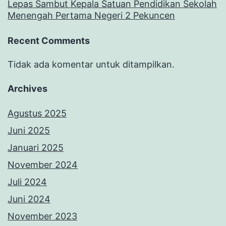
Lepas Sambut Kepala Satuan Pendidikan Sekolah
Menengah Pertama Negeri 2 Pekuncen
Recent Comments
Tidak ada komentar untuk ditampilkan.
Archives
Agustus 2025
Juni 2025
Januari 2025
November 2024
Juli 2024
Juni 2024
November 2023