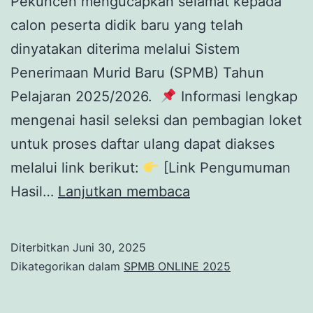
Pekuncen mengucapkan selamat kepada
calon peserta didik baru yang telah
dinyatakan diterima melalui Sistem
Penerimaan Murid Baru (SPMB) Tahun
Pelajaran 2025/2026. ⁣
Informasi lengkap
mengenai hasil seleksi dan pembagian loket
untuk proses daftar ulang dapat diakses
melalui link berikut:
[Link Pengumuman
PENGUMUMAN
Hasil…
Lanjutkan membaca
HASIL
SPMB
Diterbitkan
Juni 30, 2025
(SISTEM
Dikategorikan dalam
SPMB ONLINE 2025
PENERIMAAN
MURID