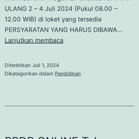
ULANG 2 – 4 Juli 2024 (Pukul 08.00 –
12.00 WIB) di loket yang tersedia
PERSYARATAN YANG HARUS DIBAWA…
Informasi
Lanjutkan membaca
Penerimaan
Peserta
Diterbitkan
Juli 1, 2024
Didik
Dikategorikan dalam
Pendidikan
Baru
SMP
Negeri
2
Pekuncen
Tahun