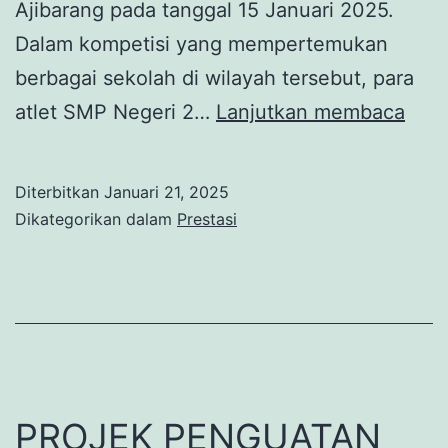
Ajibarang pada tanggal 15 Januari 2025.
Dalam kompetisi yang mempertemukan
berbagai sekolah di wilayah tersebut, para
SMP
atlet SMP Negeri 2…
Lanjutkan membaca
Nege
2
Diterbitkan
Januari 21, 2025
Pek
Dikategorikan dalam
Prestasi
Sabe
Juar
di
LIG
MA
2025
PROJEK PENGUATAN