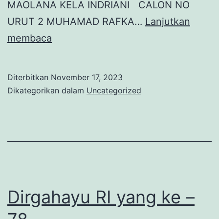
MAOLANA KELA INDRIANI CALON NO
URUT 2 MUHAMAD RAFKA…
Lanjutkan
PEMILIHAN
membaca
KETUA
OSIS
Diterbitkan
November 17, 2023
SMP
Dikategorikan dalam
Uncategorized
NEGERI
2
PEKUNCEN
PERIODE
TAHUN
2023
Dirgahayu RI yang ke –
–